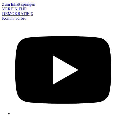
Zum Inhalt springen
VEREIN FÜR
DEMOKRATIE
€
Komm' vorbei