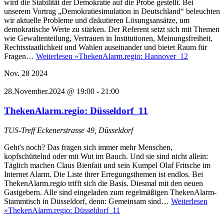
wird die Stabilität der Demokratie auf die Probe gestellt. Bei
unserem Vortrag „Demokratiesimulation in Deutschland“ beleuchten
wir aktuelle Probleme und diskutieren Lösungsansätze, um
demokratische Werte zu stärken. Der Referent setzt sich mit Themen
wie Gewaltenteilung, Vertrauen in Institutionen, Meinungsfreiheit,
Rechtsstaatlichkeit und Wahlen auseinander und bietet Raum für
Fragen…
Weiterlesen »
ThekenAlarm.regio: Hannover_12
Nov.
28
2024
28.November.2024 @ 19:00
-
21:00
ThekenAlarm.regio: Düsseldorf_11
TUS-Treff
Eckenerstrasse 49, Düsseldorf
Geht's noch? Das fragen sich immer mehr Menschen,
kopfschüttelnd oder mit Wut im Bauch. Und sie sind nicht allein:
Täglich machen Claus Bienfait und sein Kumpel Olaf Fritsche im
Internet Alarm. Die Liste ihrer Erregungsthemen ist endlos. Bei
ThekenAlarm.regio trifft sich die Basis. Diesmal mit den neuen
Gastgebern. Alle sind eingeladen zum regelmäßigen ThekenAlarm-
Stammtisch in Düsseldorf, denn: Gemeinsam sind…
Weiterlesen
»
ThekenAlarm.regio: Düsseldorf_11