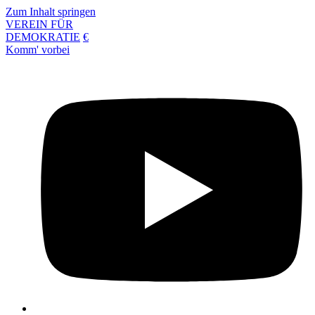
Zum Inhalt springen
VEREIN FÜR
DEMOKRATIE
€
Komm' vorbei