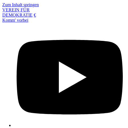
Zum Inhalt springen
VEREIN FÜR
DEMOKRATIE
€
Komm' vorbei