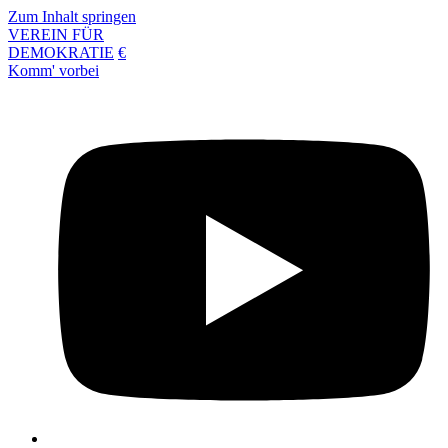
Zum Inhalt springen
VEREIN FÜR
DEMOKRATIE
€
Komm' vorbei