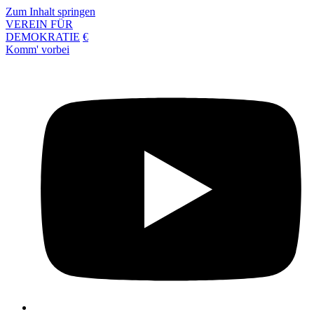
Zum Inhalt springen
VEREIN FÜR
DEMOKRATIE
€
Komm' vorbei