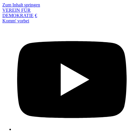
Zum Inhalt springen
VEREIN FÜR
DEMOKRATIE
€
Komm' vorbei